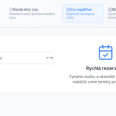
Konkrétní čas
Co nejdříve
M
Hledání kolem preferovaného
Nejbližší dostupné
Úpra
času
sloty
reze
Rychlá rezer
Vyberte službu a okamžitě
nejbližší volné termíny p