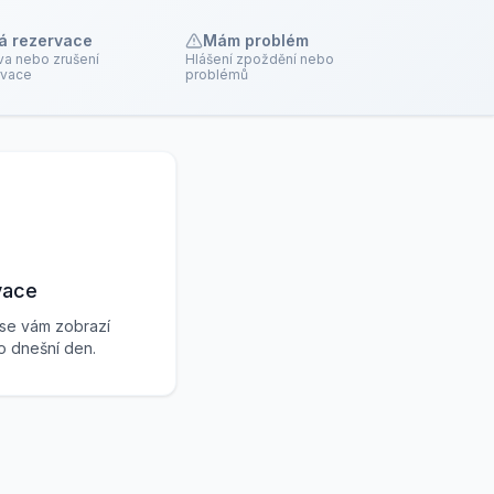
á rezervace
Mám problém
va nebo zrušení
Hlášení zpoždění nebo
rvace
problémů
vace
 se vám zobrazí
ro dnešní den.